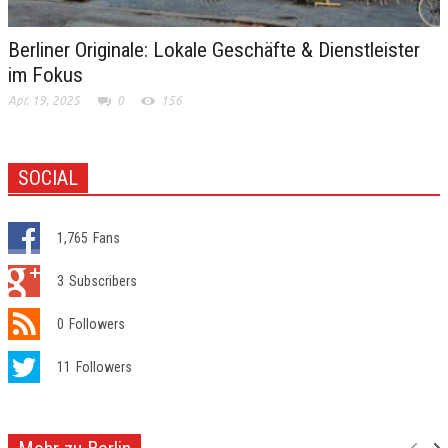
Berliner Originale: Lokale Geschäfte & Dienstleister
im Fokus
Apr. 19, 2025
0
156
SOCIAL
1,765
Fans
3
Subscribers
0
Followers
11
Followers