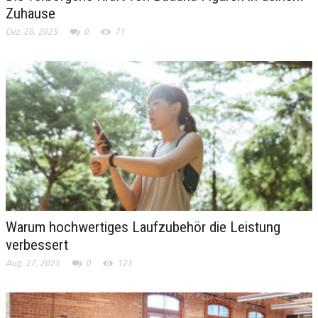
Zuhause
Dez. 28, 2025
0
71
Warum hochwertiges Laufzubehör die Leistung
verbessert
Aug. 27, 2025
0
123