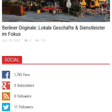
Berliner Originale: Lokale Geschäfte & Dienstleister
im Fokus
Apr. 19, 2025
0
156
SOCIAL
1,765
Fans
3
Subscribers
0
Followers
11
Followers