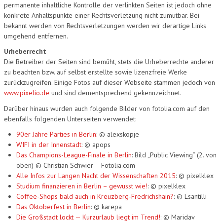
permanente inhaltliche Kontrolle der verlinkten Seiten ist jedoch ohne
konkrete Anhaltspunkte einer Rechtsverletzung nicht zumutbar. Bei
bekannt werden von Rechtsverletzungen werden wir derartige Links
umgehend entfernen.
Urheberrecht
Die Betreiber der Seiten sind bemüht, stets die Urheberrechte anderer
zu beachten bzw. auf selbst erstellte sowie lizenzfreie Werke
zurückzugreifen. Einige Fotos auf dieser Webseite stammen jedoch von
www.pixelio.de
und sind dementsprechend gekennzeichnet.
Darüber hinaus wurden auch folgende Bilder von fotolia.com auf den
ebenfalls folgenden Unterseiten verwendet:
90er Jahre Parties in Berlin
: © alexskopje
WIFI in der Innenstadt
: © apops
Das Champions-League-Finale in Berlin
: Bild „Public Viewing“ (2. von
oben) © Christian Schwier – Fotolia.com
Alle Infos zur Langen Nacht der Wissenschaften 2015
: © pixelklex
Studium finanzieren in Berlin – gewusst wie!
: © pixelklex
Coffee-Shops bald auch in Kreuzberg-Fredrichshain?
: © Lsantilli
Das Oktoberfest in Berlin
: © karepa
Die Großstadt lockt — Kurzurlaub liegt im Trend!
: © Maridav