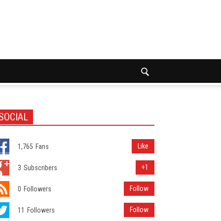
SOCIAL
Like
1,765
Fans
+1
3
Subscribers
Follow
0
Followers
Follow
11
Followers