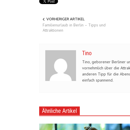
VORHERIGER ARTIKEL
Familienurlaub in Berlin – Tipps und
Attraktionen
Tino
Tino, geborener Berliner un
vornehmlich über die Attra
Startup-Kultur in Berlin
anderen Tipp für die Abend
einfach spannend.
Allgemein
Aug. 18, 2021
Ähnliche Artikel