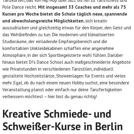
Tanzkursen, das von Hip Hop über Jazz bis hin zu Tanzfitness und
Pole Dance reicht.
Mit insgesamt 33 Coaches und mehr als 75
Kursen pro Woche bietet die Schule täglich neue, spannende
und abwechslungsreiche Möglichkeiten
, sich kreativ
auszudrücken und gleichzeitig etwas für den Körper, den Geist und
das Wohlbefinden zu tun. Die modernen und klimatisierten
Studioräume, der einladende Empfangsbereich und die
komfortablen Umkleidekabinen schaffen eine angenehme
Atmosphäre, in der sich Sportbegeisterte wohl fühlen. Darüber
hinaus bietet D!’s Dance School auch maßgeschneiderte Angebote
wie Privatstunden in verschiedenen Tanzstilen, individuell
gestaltete Hochzeitstänze, Showeinlagen für Events und vieles
mehr. Egal, ob du nach einem neuen Hobby suchst, eine besondere
Veranstaltung planst oder einfach nur deine Tanzfertigkeiten
verbessern möchtest – hier bist du genau richtig!
Kreative Schmiede- und
Schweißer-Kurse in Berlin