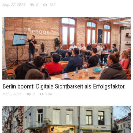
Aug. 27, 2025
0
123
Berlin boomt: Digitale Sichtbarkeit als Erfolgsfaktor
Mai 2, 2025
0
104