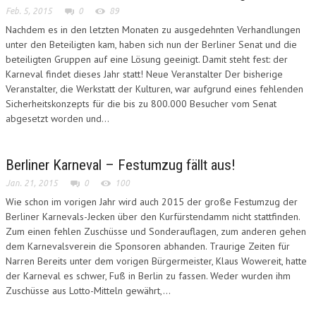
Feb. 5, 2015
0
89
Nachdem es in den letzten Monaten zu ausgedehnten Verhandlungen
unter den Beteiligten kam, haben sich nun der Berliner Senat und die
beteiligten Gruppen auf eine Lösung geeinigt. Damit steht fest: der
Karneval findet dieses Jahr statt! Neue Veranstalter Der bisherige
Veranstalter, die Werkstatt der Kulturen, war aufgrund eines fehlenden
Sicherheitskonzepts für die bis zu 800.000 Besucher vom Senat
abgesetzt worden und...
Berliner Karneval – Festumzug fällt aus!
Jan. 21, 2015
0
100
Wie schon im vorigen Jahr wird auch 2015 der große Festumzug der
Berliner Karnevals-Jecken über den Kurfürstendamm nicht stattfinden.
Zum einen fehlen Zuschüsse und Sonderauflagen, zum anderen gehen
dem Karnevalsverein die Sponsoren abhanden. Traurige Zeiten für
Narren Bereits unter dem vorigen Bürgermeister, Klaus Wowereit, hatte
der Karneval es schwer, Fuß in Berlin zu fassen. Weder wurden ihm
Zuschüsse aus Lotto-Mitteln gewährt,...