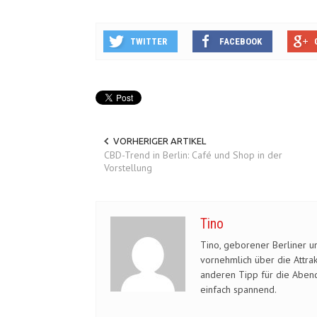
TWITTER
FACEBOOK
VORHERIGER ARTIKEL
CBD-Trend in Berlin: Café und Shop in der
Vorstellung
Tino
Tino, geborener Berliner un
vornehmlich über die Attra
Industrie in Berlin
anderen Tipp für die Abend
einfach spannend.
Allgemein
Aug. 8, 2020