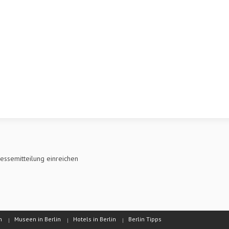
essemitteilung einreichen
n
Museen in Berlin
Hotels in Berlin
Berlin Tipps