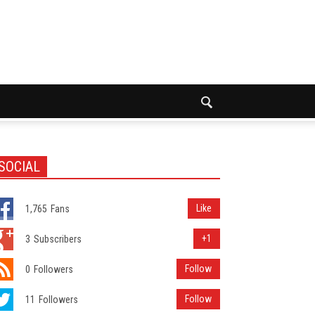
SOCIAL
Like
1,765
Fans
+1
3
Subscribers
Follow
0
Followers
Follow
11
Followers