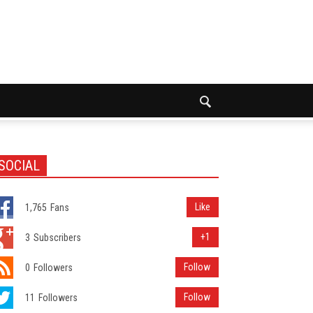
SOCIAL
Like
1,765
Fans
+1
3
Subscribers
Follow
0
Followers
Follow
11
Followers