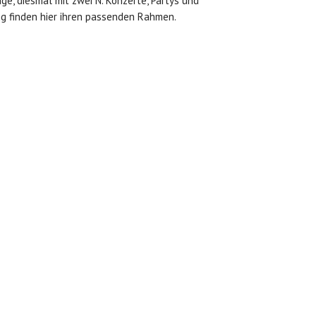
age, diesmal mit zwei N. Konzerte, Partys und
g finden hier ihren passenden Rahmen.