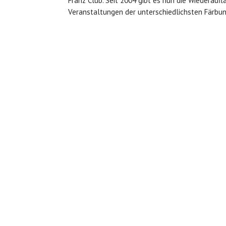
Franz Club. Seit 2004 gibt es nun die Wiederaufl
Veranstaltungen der unterschiedlichsten Färbun