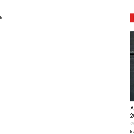
ch
A
2
Ok
Be