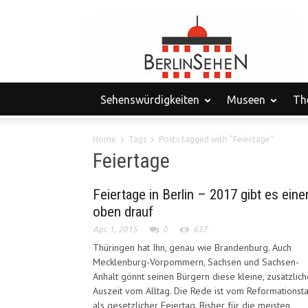
Sehenswürdigkeiten
Museen
Th
Home
Tags
Posts tagged with "Feiertage"
Feiertage
Feiertage in Berlin – 2017 gibt es eine
oben drauf
Apr. 1, 2015
0
637
Thüringen hat Ihn, genau wie Brandenburg. Auch
Mecklenburg-Vorpommern, Sachsen und Sachsen-
Anhalt gönnt seinen Bürgern diese kleine, zusätzlich
Auszeit vom Alltag. Die Rede ist vom Reformationst
als gesetzlicher Feiertag. Bisher für die meisten