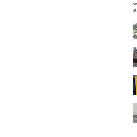
so
al