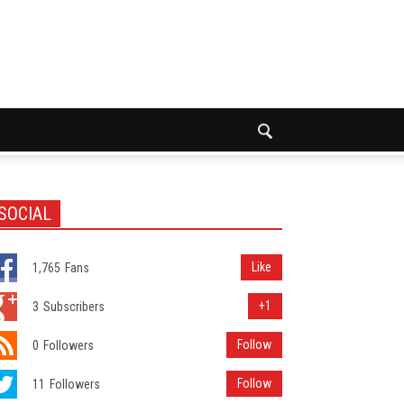
SOCIAL
Like
1,765
Fans
+1
3
Subscribers
Follow
0
Followers
Follow
11
Followers