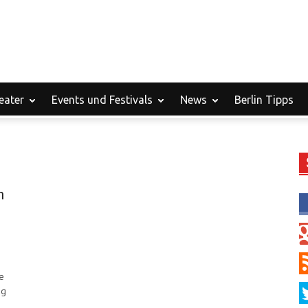
eater
Events und Festivals
News
Berlin Tipps
n
e
ag