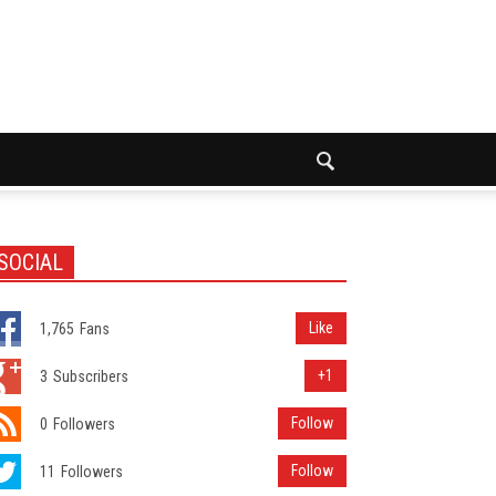
SOCIAL
Like
1,765
Fans
+1
3
Subscribers
Follow
0
Followers
Follow
11
Followers