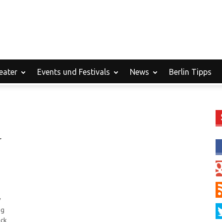
eater
Events und Festivals
News
Berlin Tipps
r
y
ig
ück