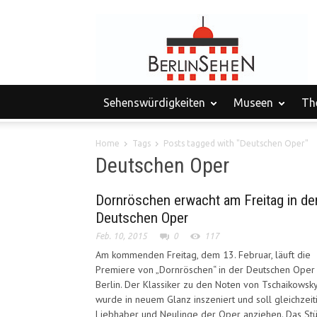
Sehenswürdigkeiten
Museen
Th
Home
Tags
Posts tagged with "Deutschen Oper"
Deutschen Oper
Dornröschen erwacht am Freitag in de
Deutschen Oper
Feb. 10, 2015
0
117
Am kommenden Freitag, dem 13. Februar, läuft die
Premiere von „Dornröschen“ in der Deutschen Oper
Berlin. Der Klassiker zu den Noten von Tschaikowsk
wurde in neuem Glanz inszeniert und soll gleichzeit
Liebhaber und Neulinge der Oper anziehen. Das St