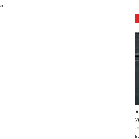
er
A
2
Ok
Be