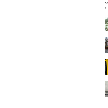
so
al