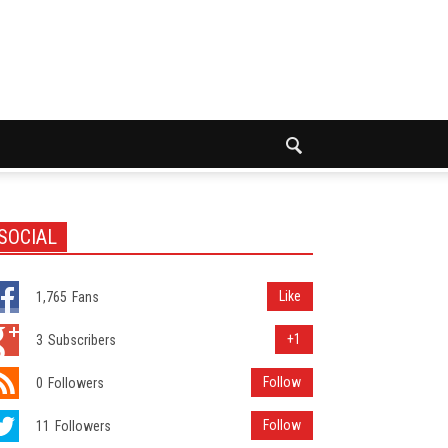
SOCIAL
Like
1,765
Fans
+1
3
Subscribers
Follow
0
Followers
Follow
11
Followers