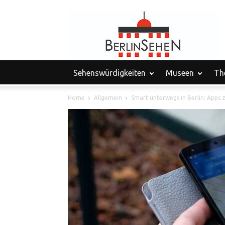
Sehenswürdigkeiten
Museen
Th
Home
Allgemein
Smart unterwegs in Berlin: Apps 