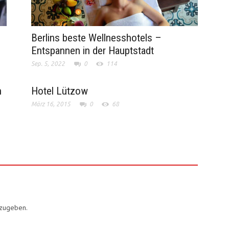
Berlins beste Wellnesshotels –
Entspannen in der Hauptstadt
Sep. 5, 2022
0
114
n
Hotel Lützow
März 16, 2015
0
68
bzugeben.