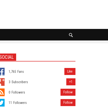
SOCIAL
Like
1,765
Fans
+1
3
Subscribers
Follow
0
Followers
Follow
11
Followers