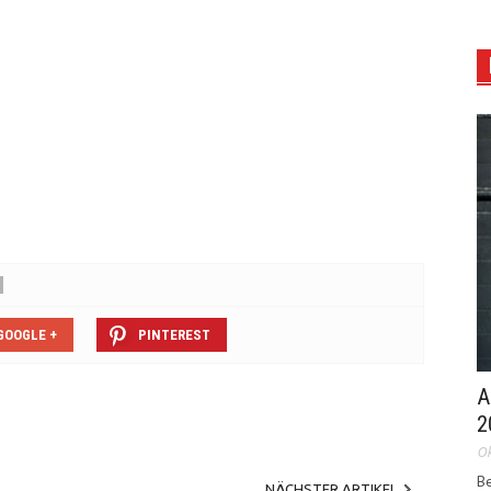
GOOGLE +
PINTEREST
A
2
Ok
Be
NÄCHSTER ARTIKEL