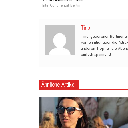
InterContinental Berlin
Tino
Tino, geborener Berliner un
vornehmlich über die Attra
SensCity Hotel Berlin 
anderen Tipp für die Abend
einfach spannend.
Hotels in Berlin
März 16, 2015
Ähnliche Artikel