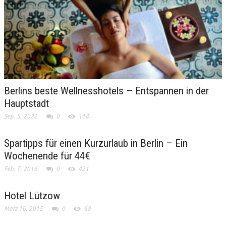
Berlins beste Wellnesshotels – Entspannen in der
Hauptstadt
Sep. 5, 2022
0
114
Spartipps für einen Kurzurlaub in Berlin – Ein
Wochenende für 44€
Feb. 7, 2016
0
421
Hotel Lützow
März 16, 2015
0
68