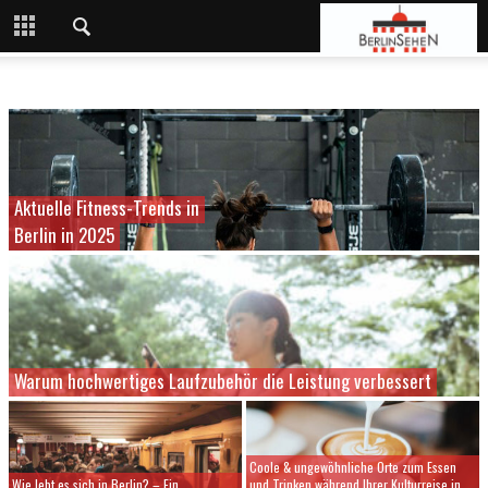
Aktuelle Fitness-Trends in
Berlin in 2025
Warum hochwertiges Laufzubehör die Leistung verbessert
Coole & ungewöhnliche Orte zum Essen
Wie lebt es sich in Berlin? – Ein
und Trinken während Ihrer Kulturreise in